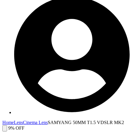
Home
Lens
Cinema Lens
SAMYANG 50MM T1.5 VDSLR MK2
9% OFF