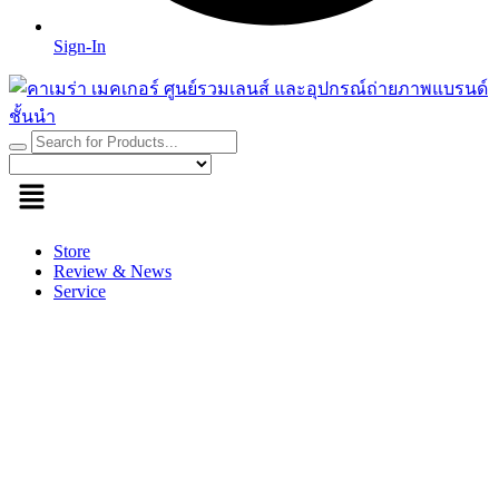
Sign-In
Store
Review & News
Service