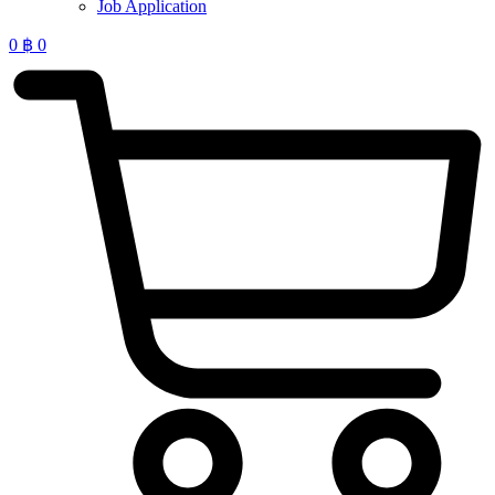
Job Application
0
฿
0