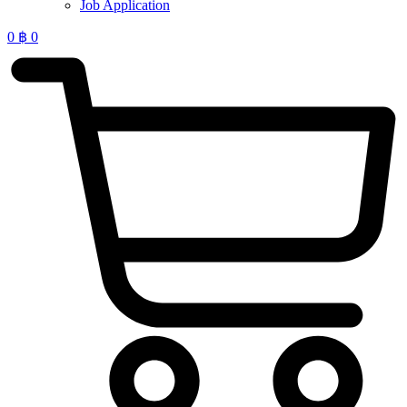
Job Application
0
฿
0