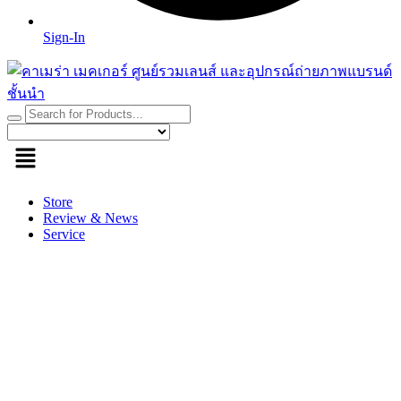
Sign-In
Store
Review & News
Service