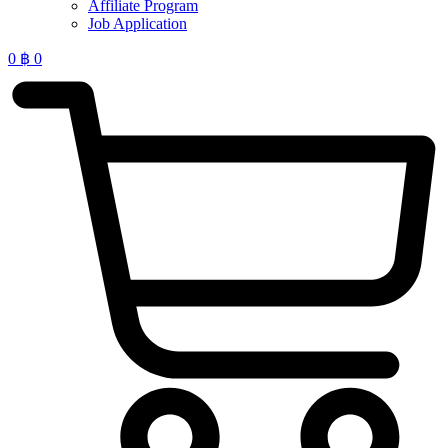
Affiliate Program
Job Application
0
฿
0