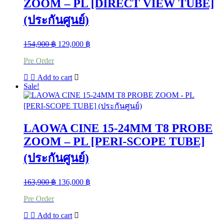
ZOOM – PL [DIRECT VIEW TUBE]
(ประกันศูนย์)
Original
Current
154,900
฿
129,000
฿
price
price
Pre Order
was:
is:
154,900 ฿.
129,000 ฿.
Add to cart
Sale!
LAOWA CINE 15-24MM T8 PROBE
ZOOM – PL [PERI-SCOPE TUBE]
(ประกันศูนย์)
Original
Current
163,900
฿
136,000
฿
price
price
Pre Order
was:
is:
163,900 ฿.
136,000 ฿.
Add to cart