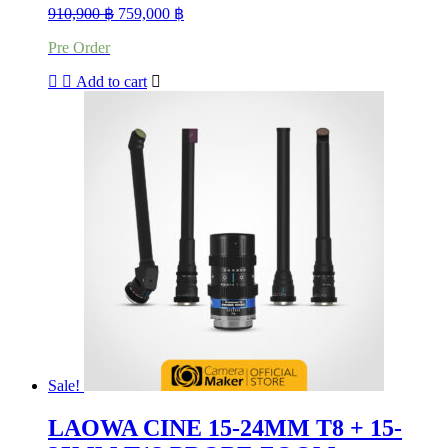
Original
Current
910,900
฿
759,000
฿
price
price
Pre Order
was:
is:
910,900 ฿.
759,000 ฿.
Add to cart
Sale!
LAOWA CINE 15-24MM T8 + 15-