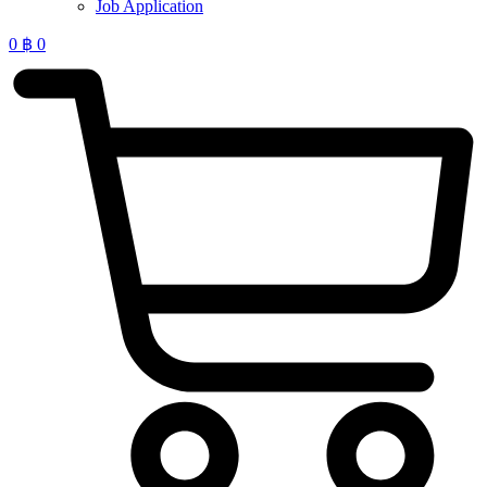
Job Application
0
฿
0