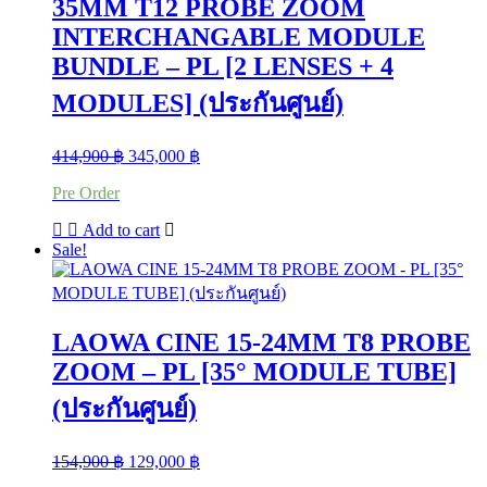
35MM T12 PROBE ZOOM
INTERCHANGABLE MODULE
BUNDLE – PL [2 LENSES + 4
MODULES] (ประกันศูนย์)
Original
Current
414,900
฿
345,000
฿
price
price
Pre Order
was:
is:
414,900 ฿.
345,000 ฿.
Add to cart
Sale!
LAOWA CINE 15-24MM T8 PROBE
ZOOM – PL [35° MODULE TUBE]
(ประกันศูนย์)
Original
Current
154,900
฿
129,000
฿
price
price