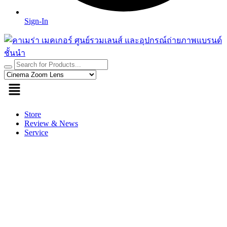
Sign-In
Store
Review & News
Service