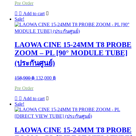
Pre Order
was:
is:
154,900 ฿.
129,000 ฿.
Add to cart
Sale!
LAOWA CINE 15-24MM T8 PROBE
ZOOM – PL [90° MODULE TUBE]
(ประกันศูนย์)
Original
Current
158,900
฿
132,000
฿
price
price
Pre Order
was:
is:
158,900 ฿.
132,000 ฿.
Add to cart
Sale!
LAOWA CINE 15-24MM T8 PROBE