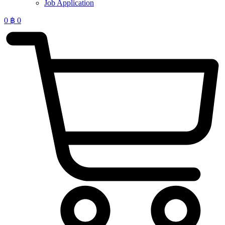
Job Application
0
฿
0