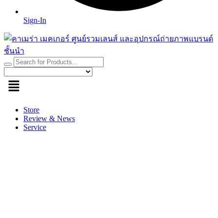
Sign-In
Store
Review & News
Service