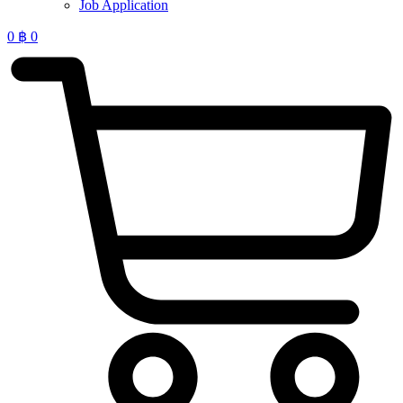
Job Application
0
฿
0