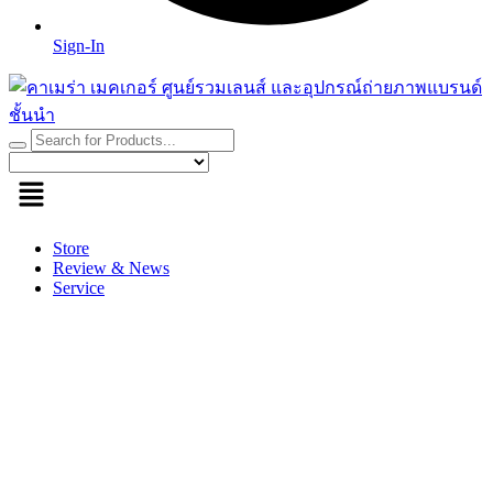
Sign-In
Store
Review & News
Service