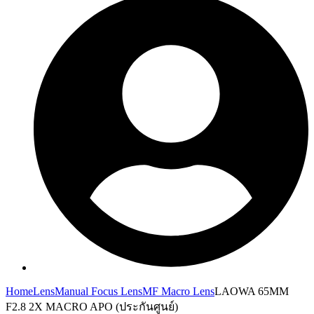
Home
Lens
Manual Focus Lens
MF Macro Lens
LAOWA 65MM
F2.8 2X MACRO APO (ประกันศูนย์)