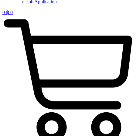
Job Application
0
฿
0