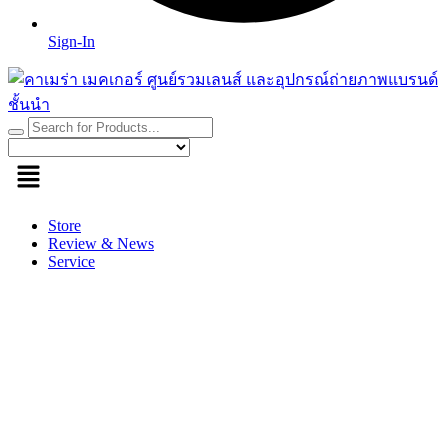
Sign-In
Store
Review & News
Service