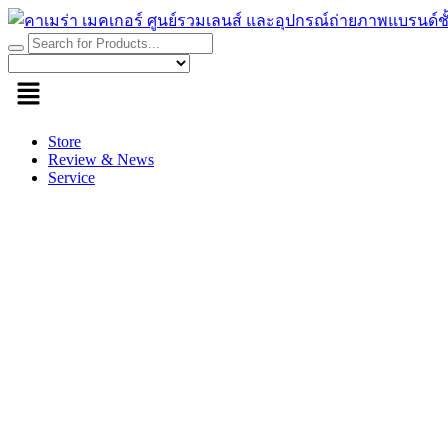
Skip
to
content
Store
Review & News
Service