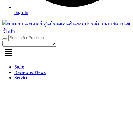
Sign-In
Store
Review & News
Service