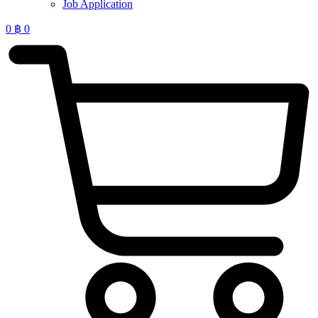
Job Application
0
฿
0