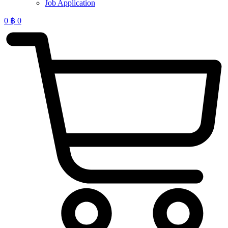
Job Application
0
฿
0