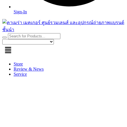
Sign-In
Store
Review & News
Service