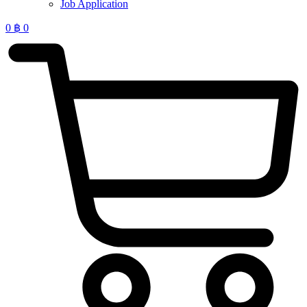
Job Application
0
฿
0