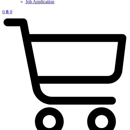
Job Application
0
฿
0