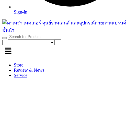
Sign-In
Store
Review & News
Service