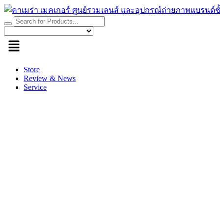
Skip
to
content
Store
Review & News
Service