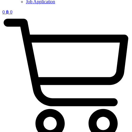
Job Application
0
฿
0