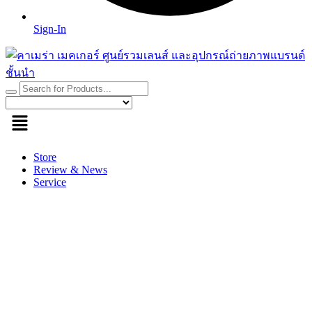
Sign-In
Store
Review & News
Service