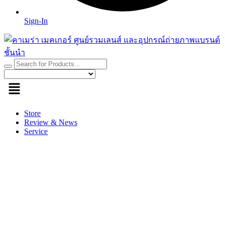
Sign-In
Store
Review & News
Service