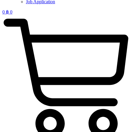
Job Application
0
฿
0