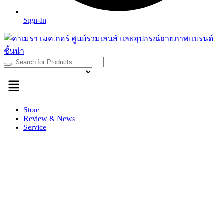
Sign-In
Store
Review & News
Service