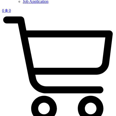
Job Application
0
฿
0