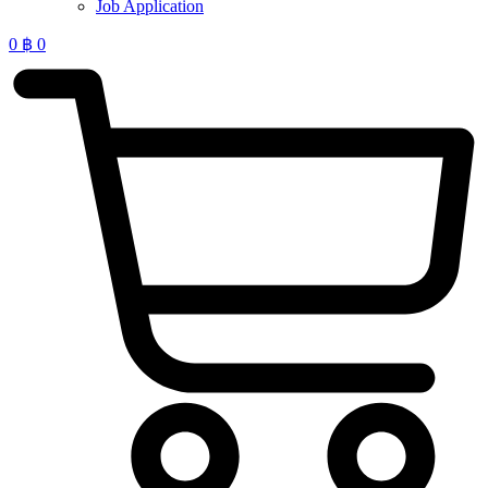
Job Application
0
฿
0