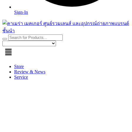
Sign-In
Store
Review & News
Service