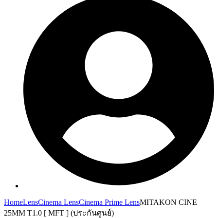
Home
Lens
Cinema Lens
Cinema Prime Lens
MITAKON CINE
25MM T1.0 [ MFT ] (ประกันศูนย์)