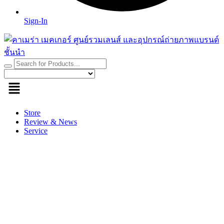
Sign-In
Store
Review & News
Service