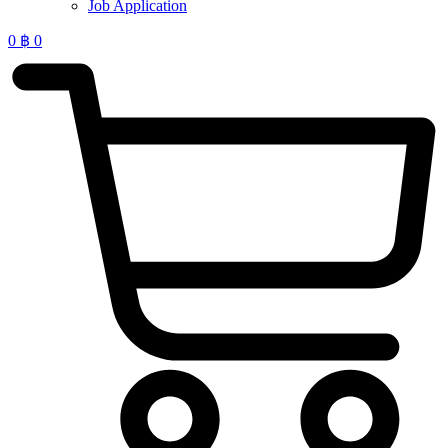
Job Application
0
฿
0