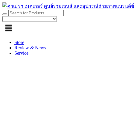
Skip
to
content
Store
Review & News
Service