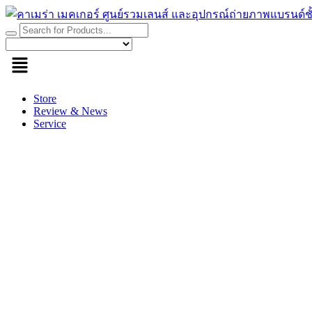
Skip
to
content
Store
Review & News
Service