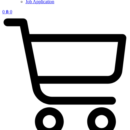
Job Application
0
฿
0