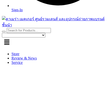
Sign-In
Store
Review & News
Service