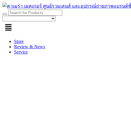
Skip
to
content
Store
Review & News
Service