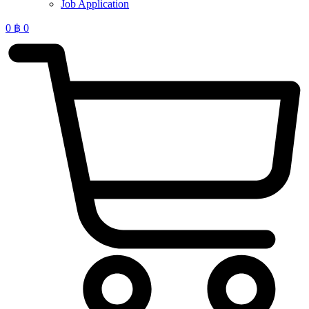
Job Application
0
฿
0