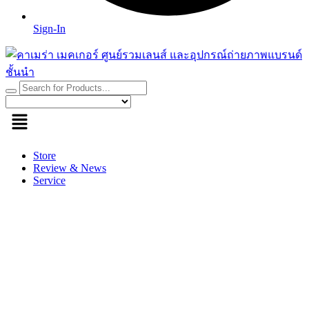
Sign-In
Store
Review & News
Service