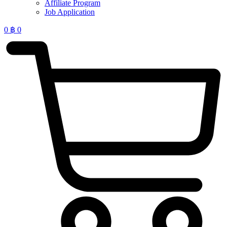
Affiliate Program
Job Application
0
฿
0