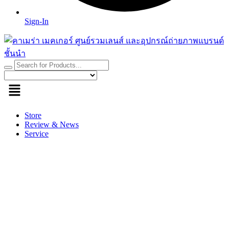
Sign-In
Store
Review & News
Service