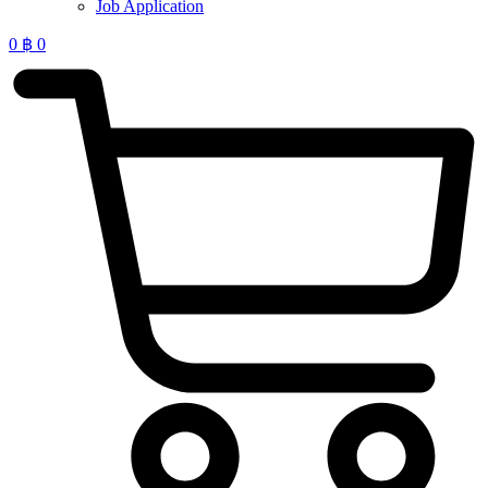
Job Application
0
฿
0