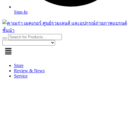
Sign-In
Store
Review & News
Service