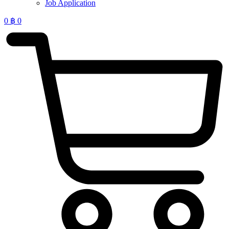
Job Application
0
฿
0