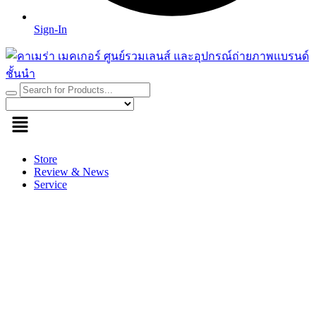
Sign-In
Store
Review & News
Service