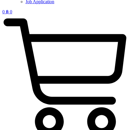
Job Application
0
฿
0