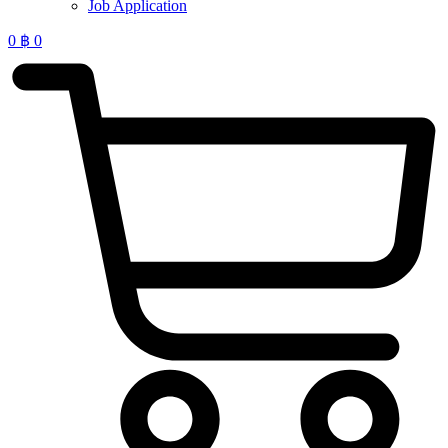
Job Application
0
฿
0