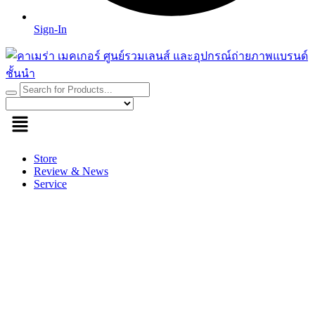
Sign-In
Store
Review & News
Service