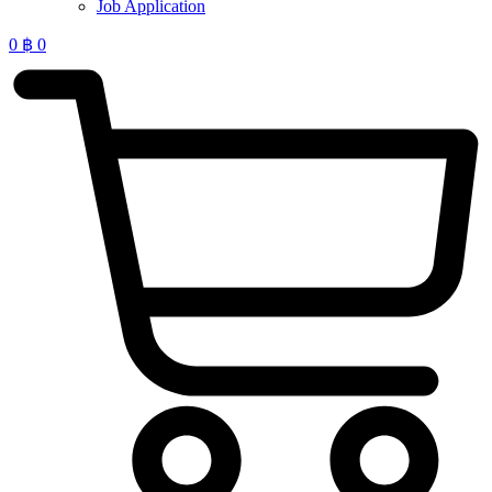
Job Application
0
฿
0