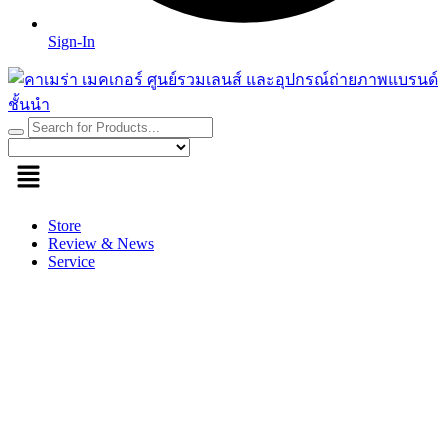
Sign-In
Store
Review & News
Service