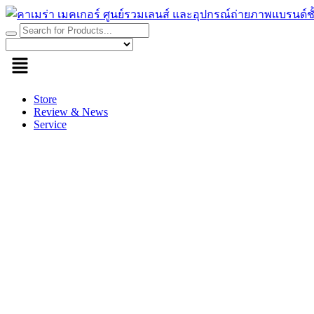
Skip
to
content
Store
Review & News
Service