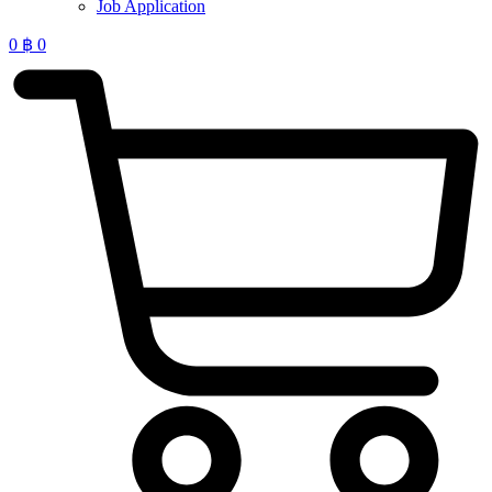
Job Application
0
฿
0