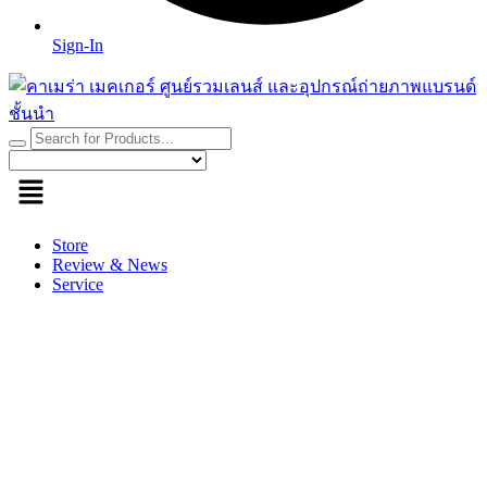
Sign-In
Store
Review & News
Service