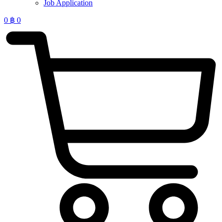
Job Application
0
฿
0