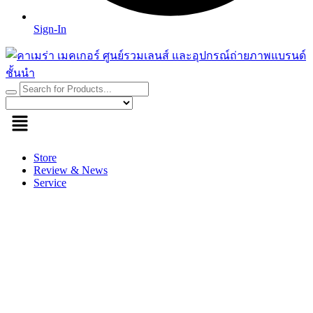
Sign-In
Store
Review & News
Service