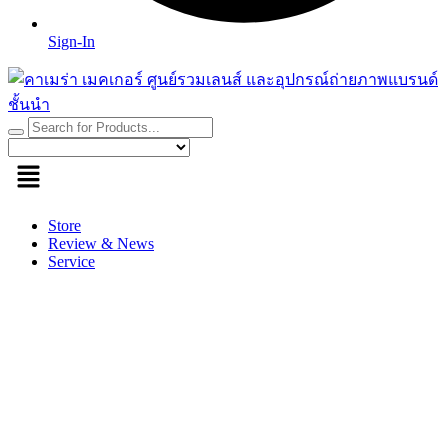
Sign-In
Store
Review & News
Service