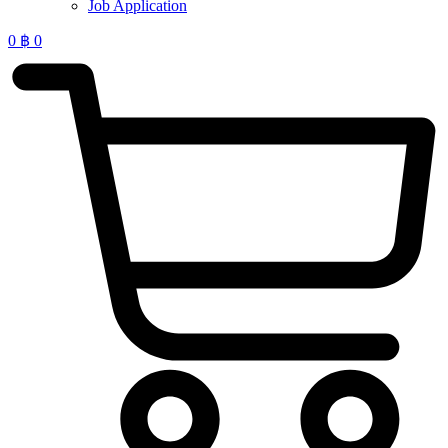
Job Application
0
฿
0