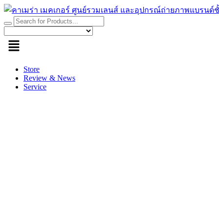
Skip
to
content
Store
Review & News
Service