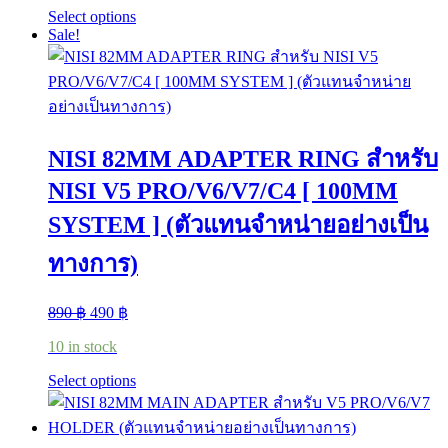
through
This
Select options
5,390 ฿
product
Sale!
has
multiple
variants.
The
options
may
NISI 82MM ADAPTER RING สำหรับ
be
chosen
NISI V5 PRO/V6/V7/C4 [ 100MM
on
the
SYSTEM ] (ตัวแทนจำหน่ายอย่างเป็น
product
page
ทางการ)
Original
Current
890
฿
490
฿
price
price
10 in stock
was:
is:
890 ฿.
490 ฿.
This
Select options
product
has
multiple