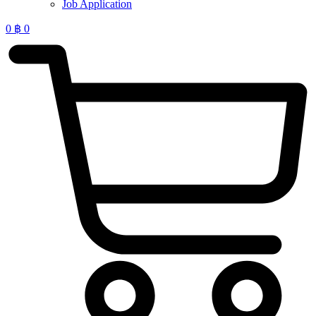
Job Application
0
฿
0