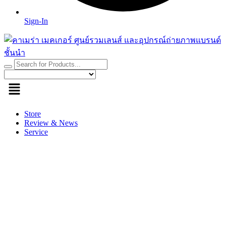
Sign-In
Store
Review & News
Service