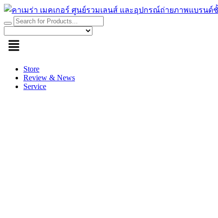
Skip
to
content
Store
Review & News
Service