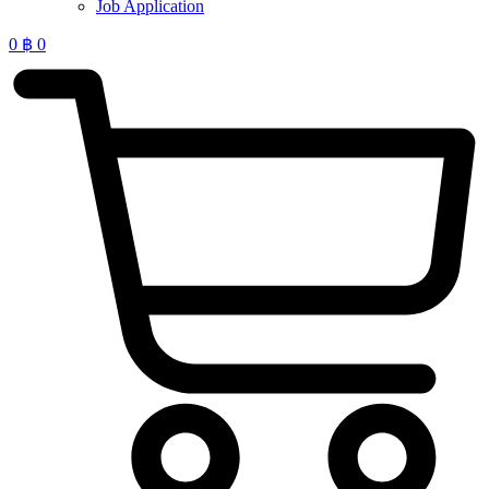
Job Application
0
฿
0