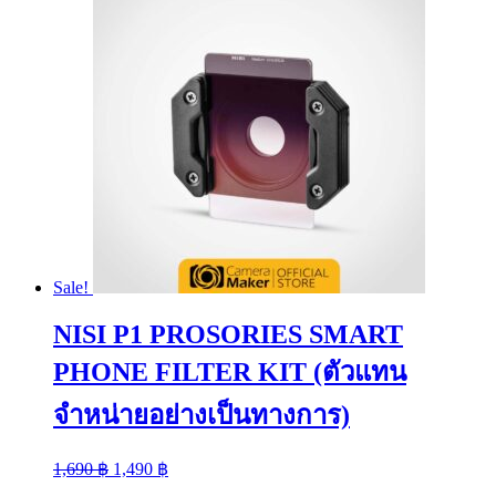
multiple
variants.
The
options
may
be
chosen
on
the
product
page
Sale!
NISI P1 PROSORIES SMART
PHONE FILTER KIT (ตัวแทน
จำหน่ายอย่างเป็นทางการ)
Original
Current
1,690
฿
1,490
฿
price
price