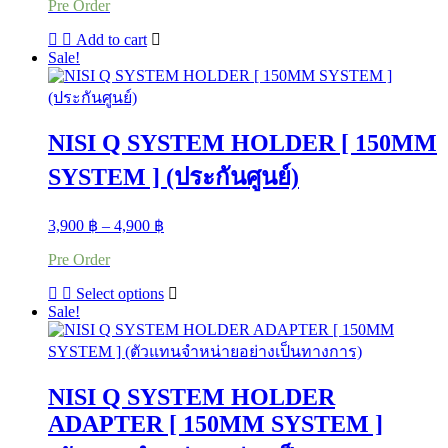
Pre Order
was:
is:
3,290 ฿.
2,690 ฿.
Add to cart
Sale!
NISI Q SYSTEM HOLDER [ 150MM
SYSTEM ] (ประกันศูนย์)
Price
3,900
฿
–
4,900
฿
range:
Pre Order
3,900 ฿
through
This
Select options
4,900 ฿
product
Sale!
has
multiple
variants.
The
NISI Q SYSTEM HOLDER
options
may
ADAPTER [ 150MM SYSTEM ]
be