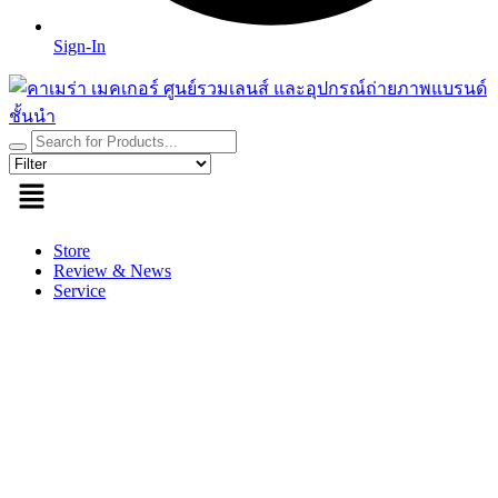
Sign-In
Store
Review & News
Service