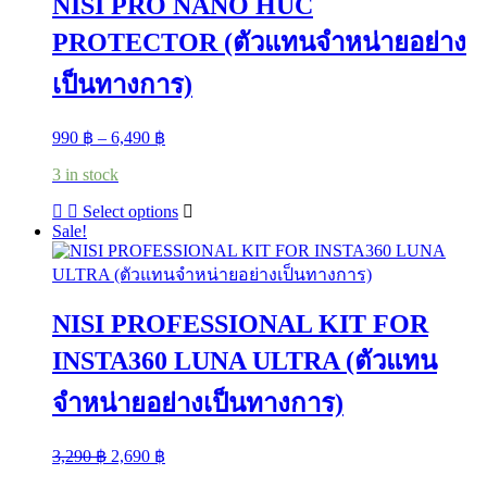
NISI PRO NANO HUC
PROTECTOR (ตัวแทนจำหน่ายอย่าง
เป็นทางการ)
Price
990
฿
–
6,490
฿
range:
3 in stock
990 ฿
through
This
Select options
6,490 ฿
product
Sale!
has
multiple
variants.
The
NISI PROFESSIONAL KIT FOR
options
may
INSTA360 LUNA ULTRA (ตัวแทน
be
chosen
จำหน่ายอย่างเป็นทางการ)
on
the
product
Original
Current
3,290
฿
2,690
฿
page
price
price