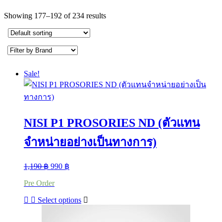
Showing 177–192 of 234 results
Sale!
NISI P1 PROSORIES ND (ตัวแทน
จำหน่ายอย่างเป็นทางการ)
Original
Current
1,190
฿
990
฿
price
price
Pre Order
was:
is:
1,190 ฿.
990 ฿.
This
Select options
product
has