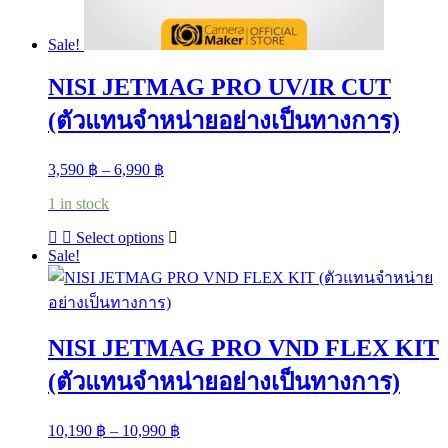
Sale!
NISI JETMAG PRO UV/IR CUT
(ตัวแทนจำหน่ายอย่างเป็นทางการ)
Price
3,590
฿
–
6,990
฿
range:
1 in stock
3,590 ฿
through
This
Select options
6,990 ฿
product
Sale!
has
multiple
variants.
The
NISI JETMAG PRO VND FLEX KIT
options
may
(ตัวแทนจำหน่ายอย่างเป็นทางการ)
be
chosen
on
Price
10,190
฿
–
10,990
฿
the
range: