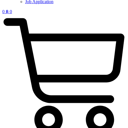
Job Application
0
฿
0