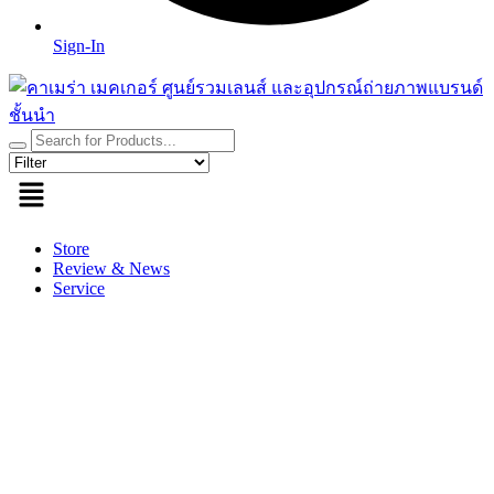
Sign-In
Store
Review & News
Service