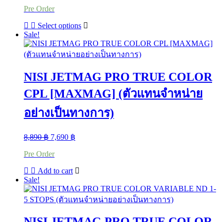
Pre Order
3,190 ฿
through
This
Select options
6,190 ฿
product
Sale!
has
multiple
variants.
The
NISI JETMAG PRO TRUE COLOR
options
may
CPL [MAXMAG] (ตัวแทนจำหน่าย
be
chosen
อย่างเป็นทางการ)
on
the
product
Original
Current
8,890
฿
7,690
฿
page
price
price
Pre Order
was:
is:
8,890 ฿.
7,690 ฿.
Add to cart
Sale!
NISI JETMAG PRO TRUE COLOR