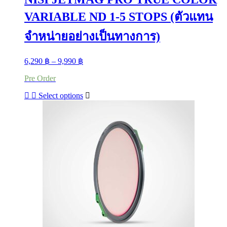
VARIABLE ND 1-5 STOPS (ตัวแทน
จำหน่ายอย่างเป็นทางการ)
Price
6,290
฿
–
9,990
฿
range:
Pre Order
6,290 ฿
through
This
Select options
9,990 ฿
product
has
multiple
variants.
The
options
may
be
chosen
on
the
product
page